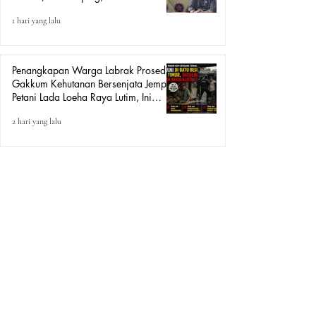
Urban Retail Internasional Terkait
1 hari yang lalu
Dugaan Korupsi.
Penangkapan Warga Labrak Prosedur:
Gakkum Kehutanan Bersenjata Jemput
Petani Lada Loeha Raya Lutim, Ini
Perintah Siapa?
2 hari yang lalu