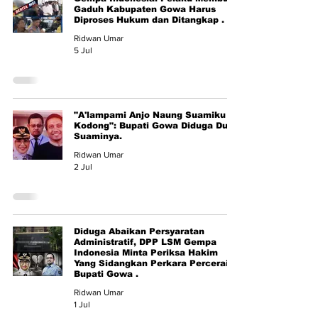
Gaduh Kabupaten Gowa Harus
Diproses Hukum dan Ditangkap .
Ridwan Umar
5 Jul
"A'lampami Anjo Naung Suamiku
Kodong": Bupati Gowa Diduga Dua
Suaminya.
Ridwan Umar
2 Jul
Diduga Abaikan Persyaratan
Administratif, DPP LSM Gempa
Indonesia Minta Periksa Hakim
Yang Sidangkan Perkara Perceraian
Bupati Gowa .
Ridwan Umar
1 Jul