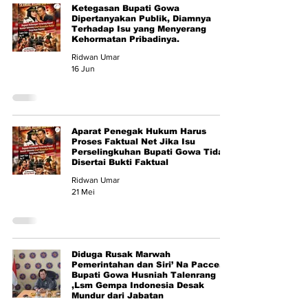
Ketegasan Bupati Gowa
Dipertanyakan Publik, Diamnya
Terhadap Isu yang Menyerang
Kehormatan Pribadinya.
Ridwan Umar
16 Jun
Aparat Penegak Hukum Harus
Proses Faktual Net Jika Isu
Perselingkuhan Bupati Gowa Tidak
Disertai Bukti Faktual
Ridwan Umar
21 Mei
Diduga Rusak Marwah
Pemerintahan dan Siri’ Na Pacce,
Bupati Gowa Husniah Talenrang
,Lsm Gempa Indonesia Desak
Mundur dari Jabatan