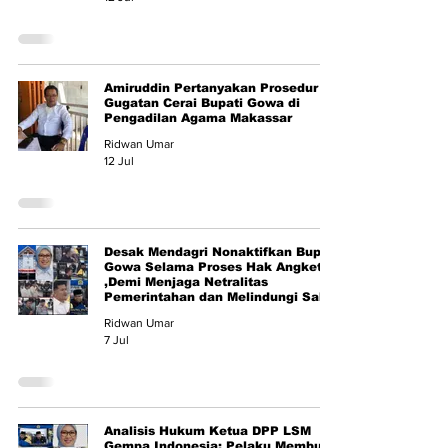
Amiruddin Pertanyakan Prosedur
Gugatan Cerai Bupati Gowa di
Pengadilan Agama Makassar
Ridwan Umar
12 Jul
Desak Mendagri Nonaktifkan Bupati
Gowa Selama Proses Hak Angket
,Demi Menjaga Netralitas
Pemerintahan dan Melindungi Saksi
Ridwan Umar
7 Jul
Analisis Hukum Ketua DPP LSM
Gempa Indonesia: Pelaku Membuat