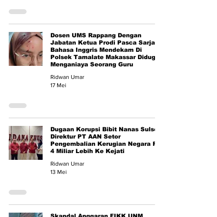
Dosen UMS Rappang Dengan
Jabatan Ketua Prodi Pasca Sarjana
Bahasa Inggris Mendekam Di
Polsek Tamalate Makassar Diduga
Menganiaya Seorang Guru
Ridwan Umar
17 Mei
Dugaan Korupsi Bibit Nanas Sulsel
Direktur PT AAN Setor
Pengembalian Kerugian Negara Rp
4 Miliar Lebih Ke Kejati
Ridwan Umar
13 Mei
Skandal Anggaran FIKK UNM