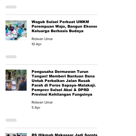
Wagub Sulsel Perkuat UMKM
Perempuan Wajo, Bangun Ekonomi
Keluarga Berbasis Budaya
Ridwan Umar
10 Apr
Pengusaha Dermawan Turun
Tangan! Memberi Bantuan Dana
Untuk Perbaikan Jalan Rusak
Parah di Poros Sapaya–Malakaji.
Pemprov Sulsel Abai & DPRD
Provinsi Kehilangan Fungsinya
Ridwan Umar
5 Apr
RS Hikmah Makassar Jadi Sorotan: