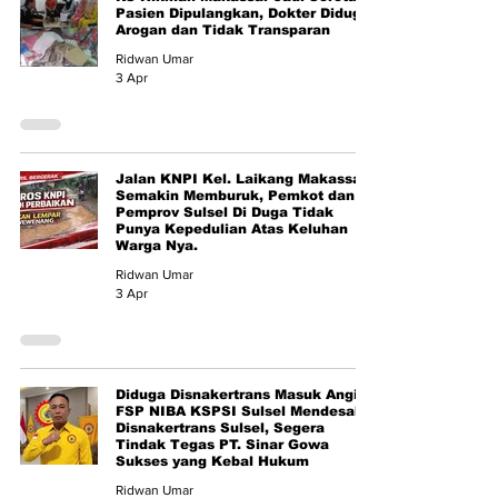
Pasien Dipulangkan, Dokter Diduga
Arogan dan Tidak Transparan
Ridwan Umar
3 Apr
Jalan KNPI Kel. Laikang Makassar
Semakin Memburuk, Pemkot dan
Pemprov Sulsel Di Duga Tidak
Punya Kepedulian Atas Keluhan
Warga Nya.
Ridwan Umar
3 Apr
Diduga Disnakertrans Masuk Angin!
FSP NIBA KSPSI Sulsel Mendesak
Disnakertrans Sulsel, Segera
Tindak Tegas PT. Sinar Gowa
Sukses yang Kebal Hukum
Ridwan Umar