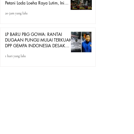
Petani Lada Loeha Raya Lutim, Ini
Perintah Siapa?
20 jam yang lalu
LP BARU PBG GOWA: RANTAI
DUGAAN PUNGLI MULAI TERKUAK,
DPP GEMPA INDONESIA DESAK
POLRESTA BONGKAR SEMUA
1 hari yang lalu
PIHAK!