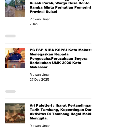
Rusak Parah, Warga Desa Bonto
Ramba Minta Perhatian Pemerintah
Provinsi Sulsel
Ridwan Umar
7 Jan
PC FSP NIBA KSPSI Kota Makassar
Menegaskan Kepada
Pengusaha/Perusahaan Segera
Berlakukan UMK 2026 Kota
Makassar
Ridwan Umar
27 Des 2025
Ari Paletteri : Ibarat Pertandingan
Tarik Tambang, Kepentingan Dan
Aktivitas Di Tambang Ilegal Makin
Menggila.
Ridwan Umar