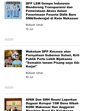
DPP LSM Gempa Indonesia
Mendorong Transparansi dan
Pemerataan Akses dalam
Penerimaan Peserta Didik Baru
SMA/Sederajat di Kota Makassar
Ridwan Umar
13 Jul
Waketum DPP Kecewa atas
Pernyataan Gubernur Sulsel, Kritik
Publik Perlu Lebih Bijaksana
"Semakin tanam Pisang saya tidak
Kerjai"
Ridwan Umar
10 Jul
APAK Dan GRH Resmi Laporkan
Dugaan Korupsi 15M Dana Hibah
KONI Makassar Dan Anggaran
Marching Band Ke Kejaksaan