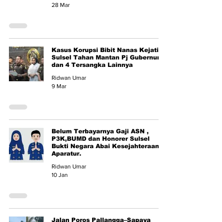
28 Mar
Kasus Korupsi Bibit Nanas Kejati
Sulsel Tahan Mantan Pj Gubernur
dan 4 Tersangka Lainnya
Ridwan Umar
9 Mar
Belum Terbayarnya Gaji ASN ,
P3K,BUMD dan Honorer Sulsel
Bukti Negara Abai Kesejahteraan
Aparatur.
Ridwan Umar
10 Jan
Jalan Poros Pallangga–Sapaya