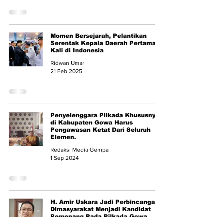
Momen Bersejarah, Pelantikan
Serentak Kepala Daerah Pertama
Kali di Indonesia
Ridwan Umar
21 Feb 2025
Penyelenggara Pilkada Khususnya
di Kabupaten Gowa Harus
Pengawasan Ketat Dari Seluruh
Elemen.
Redaksi Media Gempa
1 Sep 2024
H. Amir Uskara Jadi Perbincangan
Dimasyarakat Menjadi Kandidat
Pemenang Pada Pilkada Gowa