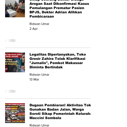
Arogan Saat Dikonfirmasi Kasus
Pemulangan Prematur Pasien
BPJS, Dokter Adrian Alihkan
Pembicaraan
Ridwan Umar
2 Apr
Legalitas Dipertanyakan, Toko
Grosir Zahira Tolak Klarifikasi
"Jurnalis", Pemkot Makassar
Diminta Bertindak
Ridwan Umar
13 Mar
Dugaan Pembiaran! Aktivitas Toko
Gunakan Badan Jalan, Warga
Soroti Sikap Pemerintah Kelurahan
Maccini Sombala
Ridwan Umar