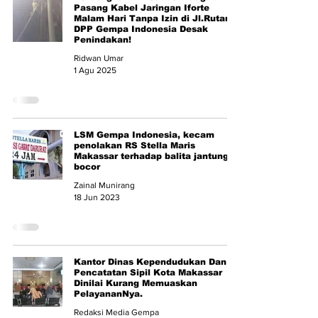
Pasang Kabel Jaringan Iforte
Malam Hari Tanpa Izin di Jl.Rutan –
DPP Gempa Indonesia Desak
Penindakan!
Ridwan Umar
1 Agu 2025
LSM Gempa Indonesia, kecam
penolakan RS Stella Maris
Makassar terhadap balita jantung
bocor
Zainal Munirang
18 Jun 2023
Kantor Dinas Kependudukan Dan
Pencatatan Sipil Kota Makassar
Dinilai Kurang Memuaskan
PelayananNya.
Redaksi Media Gempa