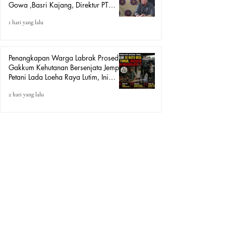
Gowa ,Basri Kajang, Direktur PT
Urban Retail Internasional Terkait
1 hari yang lalu
Dugaan Korupsi.
Penangkapan Warga Labrak Prosedur:
Gakkum Kehutanan Bersenjata Jemput
Petani Lada Loeha Raya Lutim, Ini
Perintah Siapa?
2 hari yang lalu