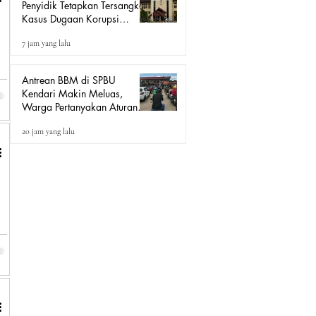
Penyidik Tetapkan Tersangka
Kasus Dugaan Korupsi
Seragam Sekolah Rp16
7 jam yang lalu
Milyar, Yang Seret Diduga
Sepasang Kekasih
Antrean BBM di SPBU
Kendari Makin Meluas,
Warga Pertanyakan Aturan
Pengisian Pertalite untuk Motor
20 jam yang lalu
“Tander”