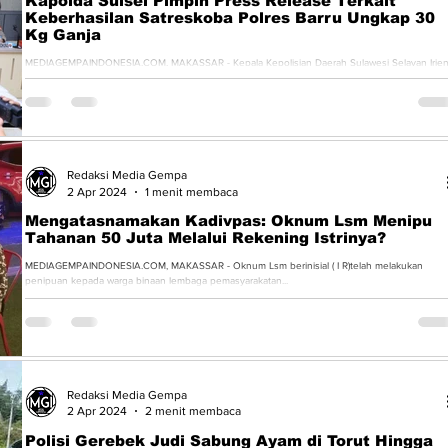
Kapolda Sulsel Pimpin Press Release Terkait
Keberhasilan Satreskoba Polres Barru Ungkap 30
Kg Ganja
MEDIAGEMPAINDONESIA.COM, MAKASSAR - Kepala Kepolisian Daerah Sulawesi Selayan Irje
Pol Andi Rian R Djajadi, S.I.K., M.H. memimpin...
Redaksi Media Gempa
2 Apr 2024
1 menit membaca
Mengatasnamakan Kadivpas: Oknum Lsm Menipu
Tahanan 50 Juta Melalui Rekening Istrinya?
MEDIAGEMPAINDONESIA.COM, MAKASSAR - Oknum Lsm berinisial ( I R)telah melakukan
penipuan kepada warga binaan lembaga pemasyarakatan...
Redaksi Media Gempa
2 Apr 2024
2 menit membaca
Polisi Gerebek Judi Sabung Ayam di Torut Hingga