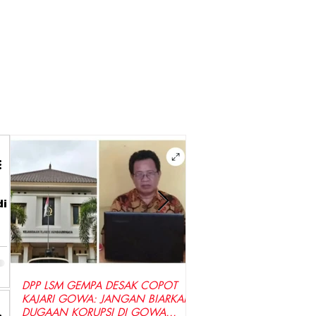
di
DPP LSM GEMPA DESAK COPOT
LSM GEMPA Indonesia D
KAJARI GOWA: JANGAN BIARKAN
Penyidik Tetapkan Tersa
DUGAAN KORUPSI DI GOWA
Dugaan Korupsi Seragam