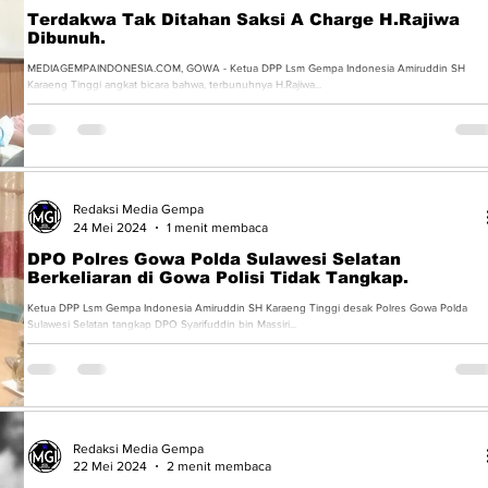
Terdakwa Tak Ditahan Saksi A Charge H.Rajiwa
Dibunuh.
MEDIAGEMPAINDONESIA.COM, GOWA - Ketua DPP Lsm Gempa Indonesia Amiruddin SH
Karaeng Tinggi angkat bicara bahwa, terbunuhnya H.Rajiwa...
Redaksi Media Gempa
24 Mei 2024
1 menit membaca
DPO Polres Gowa Polda Sulawesi Selatan
Berkeliaran di Gowa Polisi Tidak Tangkap.
Ketua DPP Lsm Gempa Indonesia Amiruddin SH Karaeng Tinggi desak Polres Gowa Polda
Sulawesi Selatan tangkap DPO Syarifuddin bin Massiri...
Redaksi Media Gempa
22 Mei 2024
2 menit membaca