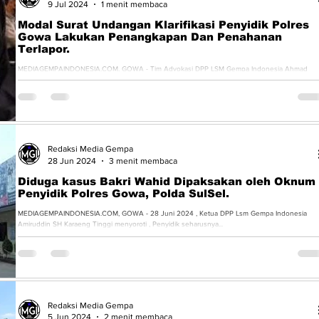
9 Jul 2024
1 menit membaca
Modal Surat Undangan Klarifikasi Penyidik Polres
Gowa Lakukan Penangkapan Dan Penahanan
Terlapor.
MEDIAGEMPAINDONESIA.COM, GOWA - Tim Advokasi DPP LSM Gempa Indonesia Ahmad
Ilham.SH.MH. dan H Syamsurijal SH.MH. mengajukan gugatan...
Redaksi Media Gempa
28 Jun 2024
3 menit membaca
Diduga kasus Bakri Wahid Dipaksakan oleh Oknum
Penyidik Polres Gowa, Polda SulSel.
MEDIAGEMPAINDONESIA.COM, GOWA - 28 Juni 2024 , Ketua DPP Lsm Gempa Indonesia
Amiruddin SH Karaeng Tinggi menyoroti , Penyidik seharusnya...
Redaksi Media Gempa
5 Jun 2024
2 menit membaca