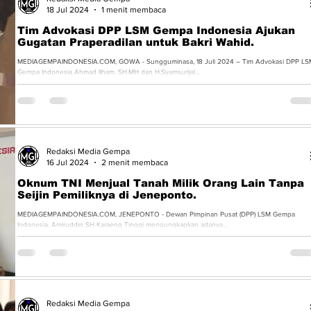
18 Jul 2024
1 menit membaca
Tim Advokasi DPP LSM Gempa Indonesia Ajukan
Gugatan Praperadilan untuk Bakri Wahid.
MEDIAGEMPAINDONESIA.COM, GOWA - Sungguminasa, 18 Juli 2024 – Tim Advokasi DPP LS
Gempa Indonesia Ahmad Ilham, SH.MH dan H.Syamsurijal...
Redaksi Media Gempa
16 Jul 2024
2 menit membaca
Oknum TNI Menjual Tanah Milik Orang Lain Tanpa
Seijin Pemiliknya di Jeneponto.
MEDIAGEMPAINDONESIA.COM, JENEPONTO - Dewan Pimpinan Pusat (DPP) LSM Gempa
Indonesia, Amiruddin SH Karaeng Tinggi mengungkapkan adanya...
Redaksi Media Gempa