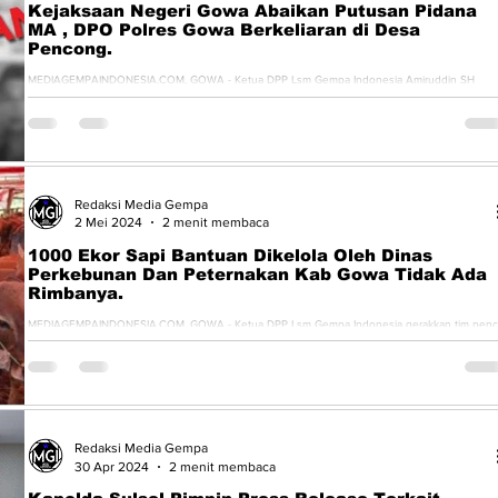
Kejaksaan Negeri Gowa Abaikan Putusan Pidana
MA , DPO Polres Gowa Berkeliaran di Desa
Pencong.
MEDIAGEMPAINDONESIA.COM, GOWA - Ketua DPP Lsm Gempa Indonesia Amiruddin SH
Karaeng Tinggi desak Kepala Kejaksaan Negeri Kabupaten Gowa...
Redaksi Media Gempa
2 Mei 2024
2 menit membaca
1000 Ekor Sapi Bantuan Dikelola Oleh Dinas
Perkebunan Dan Peternakan Kab Gowa Tidak Ada
Rimbanya.
MEDIAGEMPAINDONESIA.COM, GOWA - Ketua DPP Lsm Gempa Indonesia gerakkan tim penca
fakta menelusuri jejak 1000 Ekor Sapi bantuan dari...
Redaksi Media Gempa
30 Apr 2024
2 menit membaca