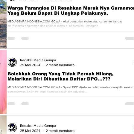
Warga Parangloe Di Resahkan Marak Nya Curanmo
Yang Belum Dapat Di Ungkap Pelakunya.
MEDIAGEMPAINDONESIA.COM. GOWA - Aksi pencurian motor atau curanmor sangat
meresahkan bagi warga dan kembali marak di Kecamatan Parangloe,...
Redaksi Media Gempa
29 Mei 2024
2 menit membaca
Bolehkah Orang Yang Tidak Pernah Hilang,
Melarikan Diri Dibuatkan Daftar DPO...???
MEDIAGEMPAINDONESIA.COM, GOWA - Syarat DPO dijelaskan oleh mantan menyidik senior
purnawirawan AKBP Pol Andi Kamaluddin.SH tim Advokasi...
Redaksi Media Gempa
25 Mei 2024
2 menit membaca