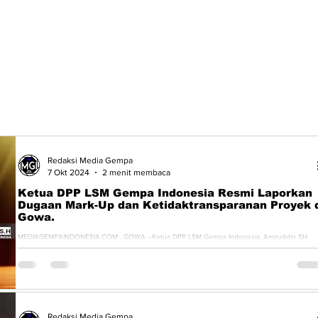
Redaksi Media Gempa
7 Okt 2024
2 menit membaca
Ketua DPP LSM Gempa Indonesia Resmi Laporkan
Dugaan Mark-Up dan Ketidaktransparanan Proyek 
Gowa.
MEDIAGEMPAINDONESIA.COM , GOWA –Ketua DPP LSM Gempa Indonesia, Amiruddin SH
Karaeng Tinggi, resmi melaporkan sejumlah proyek pemerintah...
Redaksi Media Gempa