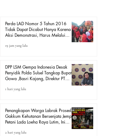
pencabutan Peraturan Daerah Kabupaten Gowa Nomor 5
Tahun 2016 tentang Lembaga Adat dan Budaya Daerah
(LAD). Amiruddin menyampai
Perda LAD Nomor 5 Tahun 2016
Tidak Dapat Dicabut Hanya Karena
Aksi Demonstrasi, Harus Melalui
Mekanisme Hukum.
19 jam yang lalu
DPP LSM Gempa Indonesia Desak
Penyidik Polda Sulsel Tangkap Bupati
Gowa ,Basri Kajang, Direktur PT
Urban Retail Internasional Terkait
1 hari yang lalu
Dugaan Korupsi.
Penangkapan Warga Labrak Prosedur:
Gakkum Kehutanan Bersenjata Jemput
Petani Lada Loeha Raya Lutim, Ini
Perintah Siapa?
2 hari yang lalu