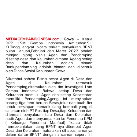
MEDIAGEMPAINDONESIA.com
, 
Gowa
 – Ketua 
DPP LSM Gempa Indonesia Amiruddin.SH 
Kr.Tinggi angkat bicara terkait penyaluran BPNT 
bulan Januari,Februari dan Maret 2022 adalah 
menjadi ajang bisnis Agen dan Pendamping 
disetiap desa dan kelurahan,dimana Ageng setiap 
desa dan Kelurahan adalah binaan 
Bank,pendamping adalah binaan dan dibentuk 
oleh Dinas Sosial Kabupaten Gowa.
Diketahui bahwa Bisnis besar Agen di Desa dan 
Agen di Kelurahan termasuk 
Pendamping,ditemukan oleh tim investigasi Lsm 
Gempa indonesia Bahwa setiap Desa dan 
Kelurahan memiliki Agen dan setiap Kecamatan 
memiliki Pendamping,Ageng ini menyiapkan 
barang tiga item berupa Beras,telur dan buah fier 
untuk persiapan menarik uang kembali yang di 
salurkan oleh PT Pos tiap Desa,tiap Kelurahan dan 
ditempat penyaluran tiap Desa dan Kelurahan 
hadir Agen dan menyampaikan ke Penerima KPM 
( Keluarga Penerima Manfaat) “kalau tidak 
membelanjakan uang BPNT nya ditempat Agen 
Desa dan Kelurahan maka akan dihapus namanya 
dalam daftar BPNT” dengan ancaman seperti ini 