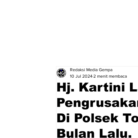
Redaksi Media Gempa
10 Jul 2024
2 menit membaca
Hj. Kartini
Pengrusaka
Di Polsek T
Bulan Lalu.