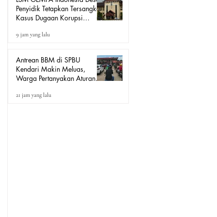
Penyidik Tetapkan Tersangka
Kasus Dugaan Korupsi
Seragam Sekolah Rp16
9 jam yang lalu
Milyar, Yang Seret Diduga
Sepasang Kekasih
Antrean BBM di SPBU
Kendari Makin Meluas,
Warga Pertanyakan Aturan
Pengisian Pertalite untuk Motor
21 jam yang lalu
“Tander”