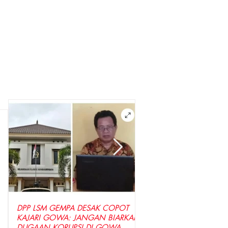
DPP LSM GEMPA DESAK COPOT
LSM GEMPA Indonesia D
KAJARI GOWA: JANGAN BIARKAN
Penyidik Tetapkan Tersa
DUGAAN KORUPSI DI GOWA
Dugaan Korupsi Seraga