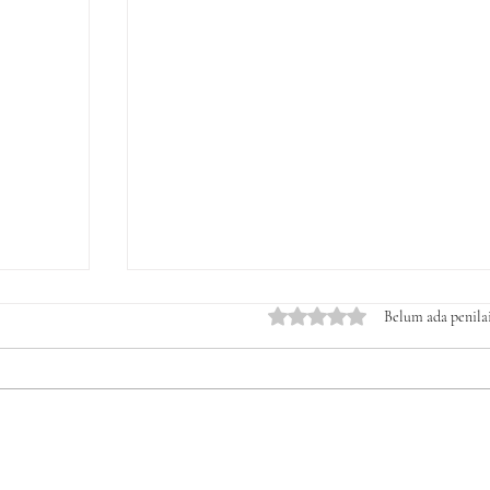
Dinilai 0 dari 5 bintang.
Belum ada penila