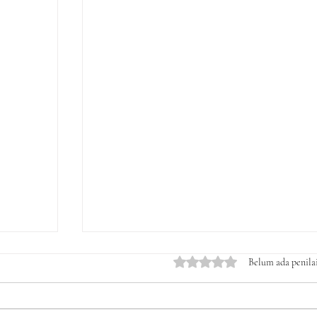
Dinilai 0 dari 5 bintang.
Belum ada penila