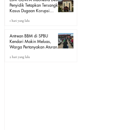
Penyidik Tetapkan Tersangka
Kasus Dugaan Korupsi
Seragam Sekolah Rp16
1 hari yang lalu
Milyar, Yang Seret Diduga
Sepasang Kekasih
Antrean BBM di SPBU
Kendari Makin Meluas,
Warga Pertanyakan Aturan
Pengisian Pertalite untuk Motor
2 hari yang lalu
“Tander”