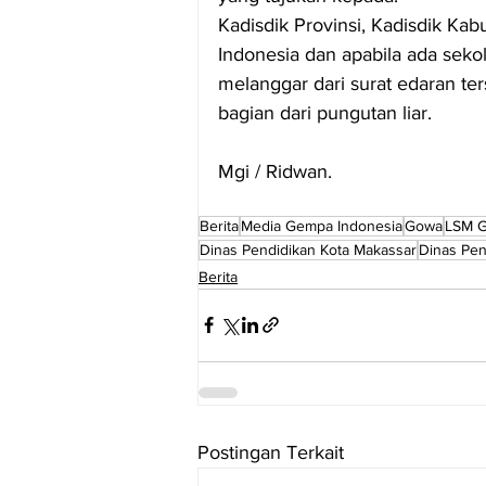
Kadisdik Provinsi, Kadisdik Kab
Indonesia dan apabila ada seko
melanggar dari surat edaran te
bagian dari pungutan liar.
Mgi / Ridwan.
Berita
Media Gempa Indonesia
Gowa
LSM G
Dinas Pendidikan Kota Makassar
Dinas Pe
Berita
Postingan Terkait