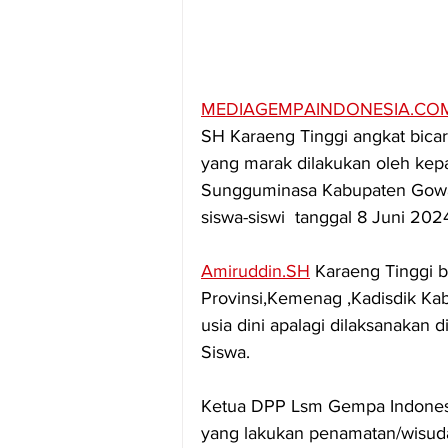
MEDIAGEMPAINDONESIA.CO
SH Karaeng Tinggi angkat bicara
yang marak dilakukan oleh kepal
Sungguminasa Kabupaten Gowa
siswa-siswi  tanggal 8 Juni 20
Amiruddin.SH
 Karaeng Tinggi b
Provinsi,Kemenag ,Kadisdik Ka
usia dini apalagi dilaksanakan
Siswa.
Ketua DPP Lsm Gempa Indones
yang lakukan penamatan/wisuda a