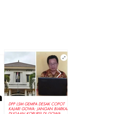
n
DPP LSM GEMPA DESAK COPOT
LSM GEMPA Indonesia D
KAJARI GOWA: JANGAN BIARKAN
Penyidik Tetapkan Tersa
DUGAAN KORUPSI DI GOWA
Dugaan Korupsi Seraga