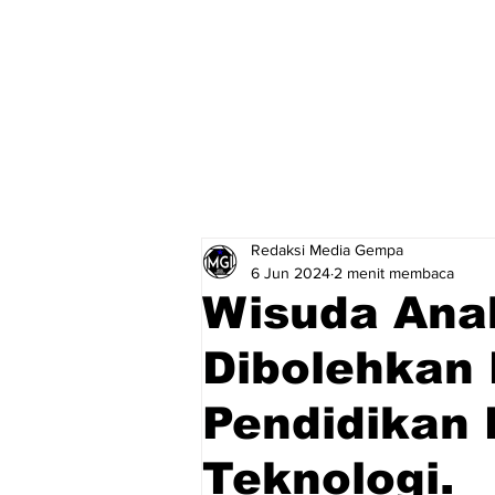
Redaksi Media Gempa
6 Jun 2024
2 menit membaca
Wisuda Anak
Dibolehkan
Pendidikan
Teknologi.