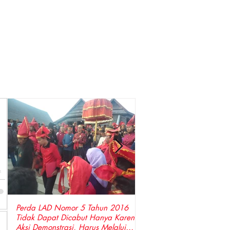
s
M
Perda LAD Nomor 5 Tahun 2016
DPP LSM Gempa Indones
Tidak Dapat Dicabut Hanya Karena
Penyidik Polda Sulsel Tangkap Bupati
Aksi Demonstrasi, Harus Melalui
Gowa ,Basri Kajang, Dire