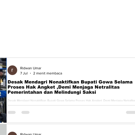
Ridwan Umar
7 Jul
2 menit membaca
Desak Mendagri Nonaktifkan Bupati Gowa Selama
Proses Hak Angket ,Demi Menjaga Netralitas
Pemerintahan dan Melindungi Saksi
Desak Mendagri Nonaktifkan Bupati Gowa Selama Proses Hak Angket ,Demi Menjaga Netralita
Pemerintahan dan Melindungi Saksi. MEDIAGEMPAINDONESIA.COM. GOWA – Ketua DPP LS
Gempa Indonesia, Amiruddin SH Karaeng Tinggi, mendesak Menteri Dalam Negeri agar
menonaktifkan Bupati Gowa Husniah Talenrang untuk sementara, selama proses hak angket
DPRD Kabupaten Gowa masih berlangsung. Menurut Amiruddin, situasi politik dan
pemerintahan di Kabupaten Gowa dinilai semakin memanas seiring be
Ridwan Umar