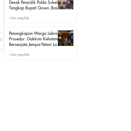
Desak Penyidik Polda Sulsel
Tangkap Bupati Gowa ,Basri
Kajang, Direktur PT Urban
1 hari yang lalu
Retail Internasional Terkait
Dugaan Korupsi.
Penangkapan Warga Labrak
Prosedur: Gakkum Kehutanan
Bersenjata Jemput Petani Lada
Loeha Raya Lutim, Ini Perintah
1 hari yang lalu
Siapa?