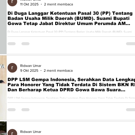
11 Okt 2025
2 menit membaca
Di Duga Langgar Ketentuan Pasal 30 (PP) Tentang
Badan Usaha Milik Daerah (BUMD). Suami Bupati
Gowa Tetap Jabat Direktur Umum Perumda AM
Tirta Jeneberang
Di Duga Langgar Ketentuan Pasal 30 (PP) Tentang Badan Usaha Milik Daerah (BUMD). Suami
Bupati Gowa Tetap Jabat Direktur Umum Perumda AM...
Ridwan Umar
9 Okt 2025
2 menit membaca
DPP LSM Gempa Indonesia, Serahkan Data Lengka
Para Honorer Yang Tidak Terdata Di Sistem BKN RI
Dan Berharap Ketua DPRD Gowa Bawa Suara
Honorer Yang Tersisih Ke Mempan RB Dan BKN
DPP LSM Gempa Indonesia, Serahkan Data Lengkap Para Honorer Yang Tidak Terdata Di Sist
BKN RI. Dan Berharap Ketua DPRD Gowa Bawa Suara...
Ridwan Umar