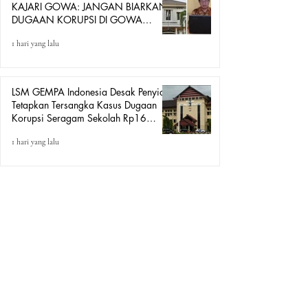
KAJARI GOWA: JANGAN BIARKAN
DUGAAN KORUPSI DI GOWA
HANYA DITONTON
1 hari yang lalu
LSM GEMPA Indonesia Desak Penyidik
Tetapkan Tersangka Kasus Dugaan
Korupsi Seragam Sekolah Rp16
Milyar, Yang Seret Diduga Sepasang
1 hari yang lalu
Kekasih