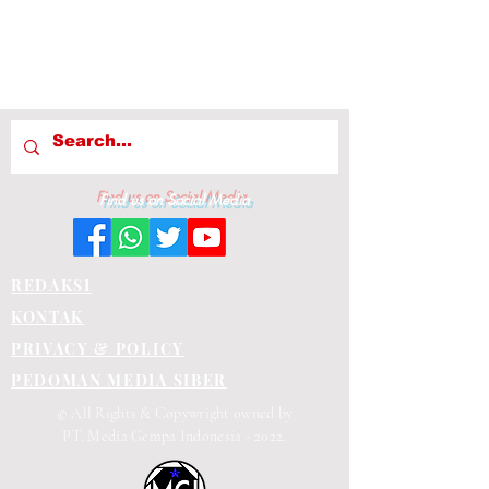
Find us on Social Media
REDAKSI
KONTAK
PRIVACY & POLICY
PEDOMAN MEDIA SIBER
© All Rights & Copywright owned by
PT. Media Gempa Indonesia - 2022.