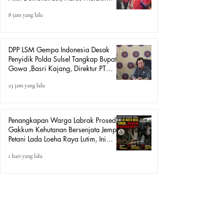
Mekanisme Hukum.
8 jam yang lalu
DPP LSM Gempa Indonesia Desak
Penyidik Polda Sulsel Tangkap Bupati
Gowa ,Basri Kajang, Direktur PT
Urban Retail Internasional Terkait
23 jam yang lalu
Dugaan Korupsi.
Penangkapan Warga Labrak Prosedur:
Gakkum Kehutanan Bersenjata Jemput
Petani Lada Loeha Raya Lutim, Ini
Perintah Siapa?
1 hari yang lalu