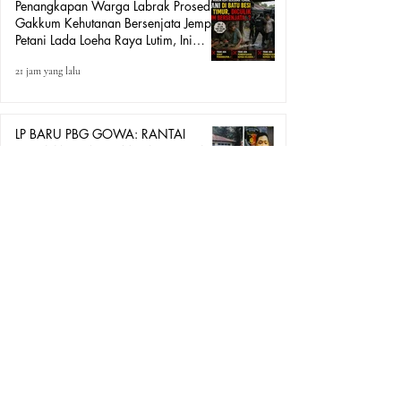
Penangkapan Warga Labrak Prosedur:
Gakkum Kehutanan Bersenjata Jemput
Petani Lada Loeha Raya Lutim, Ini
Perintah Siapa?
21 jam yang lalu
LP BARU PBG GOWA: RANTAI
DUGAAN PUNGLI MULAI TERKUAK,
DPP GEMPA INDONESIA DESAK
POLRESTA BONGKAR SEMUA
2 hari yang lalu
PIHAK!