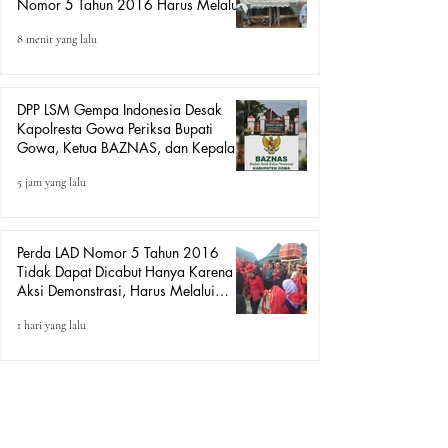
Nomor 5 Tahun 2016 Harus Melalui
Mekanisme Peraturan Perundang-
8 menit yang lalu
undangan, Bukan Aksi Demo.
DPP LSM Gempa Indonesia Desak
Kapolresta Gowa Periksa Bupati
Gowa, Ketua BAZNAS, dan Kepala
BKD Terkait Dugaan Pungutan
5 jam yang lalu
terhadap PNS, P3K, Pegawai BUMD,
dan Jamaah Haji
Perda LAD Nomor 5 Tahun 2016
Tidak Dapat Dicabut Hanya Karena
Aksi Demonstrasi, Harus Melalui
Mekanisme Hukum.
1 hari yang lalu