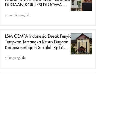
DUGAAN KORUPSI DI GOWA
HANYA DITONTON
40 menit yang lalu
LSM GEMPA Indonesia Desak Penyidik
Tetapkan Tersangka Kasus Dugaan
Korupsi Seragam Sekolah Rp16
Milyar, Yang Seret Diduga Sepasang
5 jam yang lalu
Kekasih
Antrean BBM di SPBU Kendari Makin
Meluas, Warga Pertanyakan Aturan
Pengisian Pertalite untuk Motor
“Tander”
18 jam yang lalu