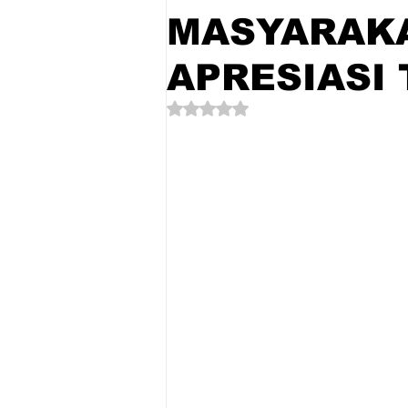
MASYARAKA
APRESIASI 
Dinilai NaN dari 5 bintang.