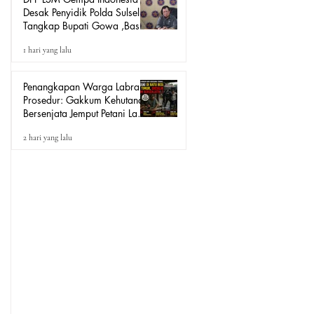
Desak Penyidik Polda Sulsel
Tangkap Bupati Gowa ,Basri
Kajang, Direktur PT Urban
1 hari yang lalu
Retail Internasional Terkait
Dugaan Korupsi.
Penangkapan Warga Labrak
Prosedur: Gakkum Kehutanan
Bersenjata Jemput Petani Lada
Loeha Raya Lutim, Ini Perintah
2 hari yang lalu
Siapa?