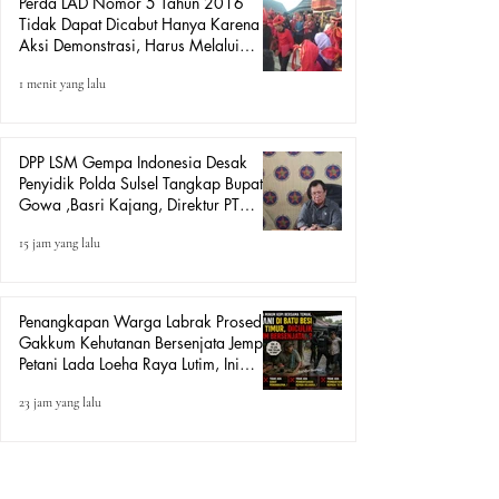
Perda LAD Nomor 5 Tahun 2016
Tidak Dapat Dicabut Hanya Karena
Aksi Demonstrasi, Harus Melalui
Mekanisme Hukum.
1 menit yang lalu
DPP LSM Gempa Indonesia Desak
Penyidik Polda Sulsel Tangkap Bupati
Gowa ,Basri Kajang, Direktur PT
Urban Retail Internasional Terkait
15 jam yang lalu
Dugaan Korupsi.
Penangkapan Warga Labrak Prosedur:
Gakkum Kehutanan Bersenjata Jemput
Petani Lada Loeha Raya Lutim, Ini
Perintah Siapa?
23 jam yang lalu