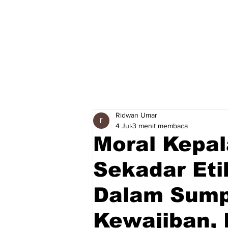
Ridwan Umar
4 Jul
3 menit membaca
Moral Kepa
Sekadar Eti
Dalam Sump
Kewajiban,