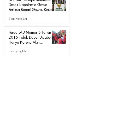
Desak Kapolresta Gowa
Periksa Bupati Gowa, Ketua
BAZNAS, dan Kepala BKD
6 jam yang lalu
Terkait Dugaan Pungutan
terhadap PNS, P3K, Pegawai
BUMD, dan Jamaah Haji
Perda LAD Nomor 5 Tahun
2016 Tidak Dapat Dicabut
Hanya Karena Aksi
Demonstrasi, Harus Melalui
1 hari yang lalu
Mekanisme Hukum.