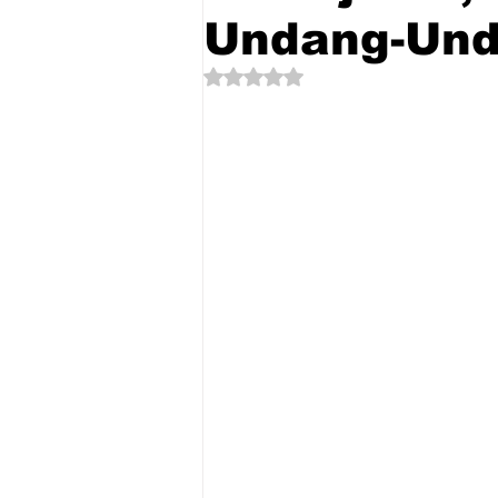
Undang-Un
Dinilai NaN dari 5 bintang.