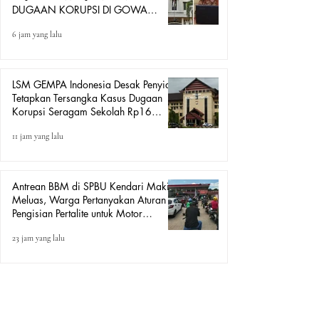
DUGAAN KORUPSI DI GOWA
HANYA DITONTON
6 jam yang lalu
LSM GEMPA Indonesia Desak Penyidik
Tetapkan Tersangka Kasus Dugaan
Korupsi Seragam Sekolah Rp16
Milyar, Yang Seret Diduga Sepasang
11 jam yang lalu
Kekasih
Antrean BBM di SPBU Kendari Makin
Meluas, Warga Pertanyakan Aturan
Pengisian Pertalite untuk Motor
“Tander”
23 jam yang lalu