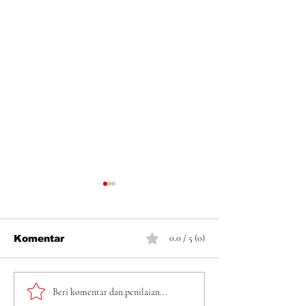
0.0 / 5 (0)
Komentar
Kawal Ketat Laporan
Laporan Dug
Beri komentar dan penilaian...