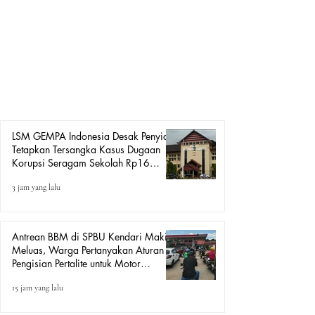
MEDIAGEMPAINDONESIA.COM. GOWA — Ketua
DPP LSM Gempa Indonesia, Amiruddin SH Karaeng
Tinggi, mendesak penyidik Tindak Pidana Korupsi
Ditreskrimsus Polda Sulawesi Selatan segera
meningkatkan status perkara dugaan korupsi pengadaan
baju seragam sekolah Tahun Anggaran 2025 senilai
sekitar Rp16 miliar ke tahap penetapan tersangka apabila
alat
LSM GEMPA Indonesia Desak Penyidik
Tetapkan Tersangka Kasus Dugaan
Korupsi Seragam Sekolah Rp16
Milyar, Yang Seret Diduga Sepasang
3 jam yang lalu
Kekasih
Antrean BBM di SPBU Kendari Makin
Meluas, Warga Pertanyakan Aturan
Pengisian Pertalite untuk Motor
“Tander”
15 jam yang lalu