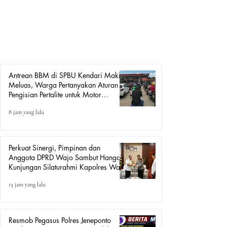
Kendari, Sulawesi Tenggara, khususnya di SPBU Teratai
kembali menjadi sorotan masyarakat. Antrean yang telah
berlangsung selama berbulan-bulan bahkan kerap antrian
panjang hingga ke badan jalan dan menjadi pemandangan
sehari-hari. Kondisi t
Antrean BBM di SPBU Kendari Makin
Meluas, Warga Pertanyakan Aturan
Pengisian Pertalite untuk Motor
“Tander”
8 jam yang lalu
Perkuat Sinergi, Pimpinan dan
Anggota DPRD Wajo Sambut Hangat
Kunjungan Silaturahmi Kapolres Wajo
yang Baru
13 jam yang lalu
Resmob Pegasus Polres Jeneponto