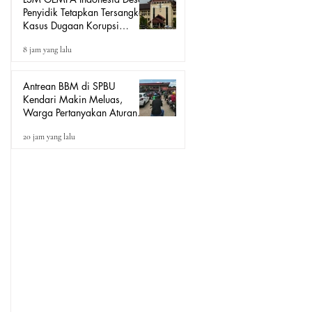
Penyidik Tetapkan Tersangka
Kasus Dugaan Korupsi
Seragam Sekolah Rp16
8 jam yang lalu
Milyar, Yang Seret Diduga
Sepasang Kekasih
Antrean BBM di SPBU
Kendari Makin Meluas,
Warga Pertanyakan Aturan
Pengisian Pertalite untuk Motor
20 jam yang lalu
“Tander”