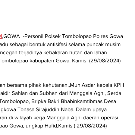
M
,GOWA  -Personil Polsek Tombolopao Polres Gowa 
padu sebagai bentuk antisifasi selama puncak musim 
cegah terjadinya kebakaran hutan dan lahan 
n Tombolopao kabupaten Gowa, Kamis  (29/08/2024)
ukan bersama pihak kehutanan,,Muh.Asdar kepala KPH 
dir Sahlan dan Subhan dari Manggala Agni, Serda 
Tombolopao, Bripka Bakri Bhabinkamtibmas Desa 
gkowa Tonasa Sirajuddin Naba. Dalam upaya 
n di wilayah kerja Manggala Agni daerah operasi 
ao Gowa, ungkap Hafid,Kamis ( 29/08/2024)