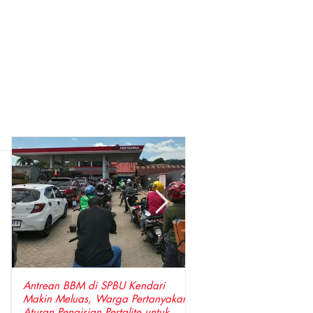
Antrean BBM di SPBU Kendari
Perkuat Sinergi, Pimpin
Makin Meluas, Warga Pertanyakan
Anggota DPRD Wajo Sa
Aturan Pengisian Pertalite untuk
Hangat Kunjungan Silat