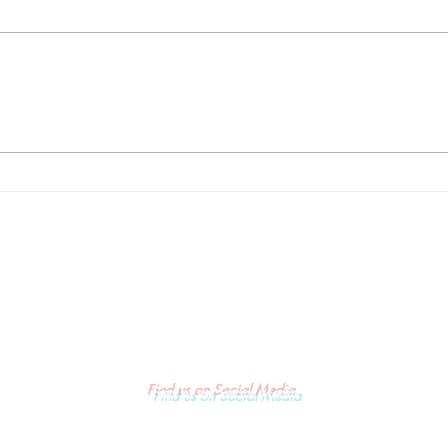
rto,
Kawal Ketat Laporan
Manipulasi Keuangan FIKK
UNM, LSM Gempa Indonesia
Lakukan Kunjungan Kedua ke
Irjen Kemendiktisaintek dan
Beri Warning Keras ke
Rektorat
Find us on Social Media