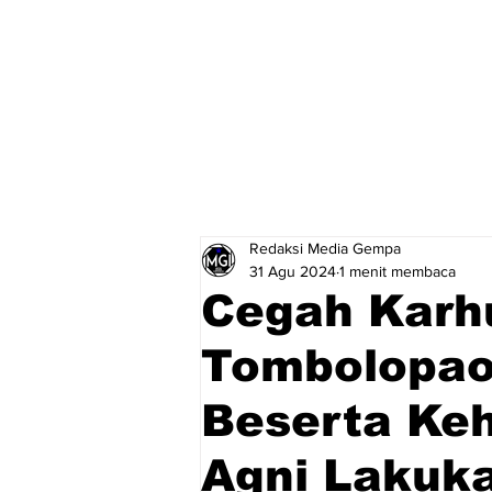
Redaksi Media Gempa
31 Agu 2024
1 menit membaca
Cegah Karhu
Tombolopao
Beserta Ke
Agni Lakuka