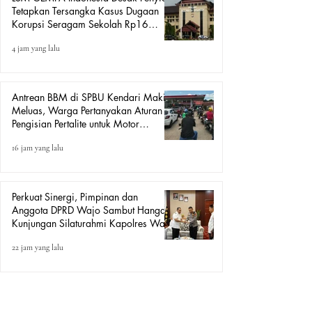
Tetapkan Tersangka Kasus Dugaan
Korupsi Seragam Sekolah Rp16
Milyar, Yang Seret Diduga Sepasang
4 jam yang lalu
Kekasih
Antrean BBM di SPBU Kendari Makin
Meluas, Warga Pertanyakan Aturan
Pengisian Pertalite untuk Motor
“Tander”
16 jam yang lalu
Perkuat Sinergi, Pimpinan dan
Anggota DPRD Wajo Sambut Hangat
Kunjungan Silaturahmi Kapolres Wajo
yang Baru
22 jam yang lalu