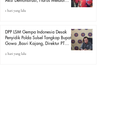
Aksi Demonstrasi, Harus Melalui
Mekanisme Hukum.
1 hari yang lalu
DPP LSM Gempa Indonesia Desak
Penyidik Polda Sulsel Tangkap Bupati
Gowa ,Basri Kajang, Direktur PT
Urban Retail Internasional Terkait
2 hari yang lalu
Dugaan Korupsi.