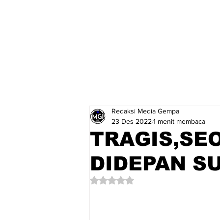
Redaksi Media Gempa
23 Des 2022
1 menit membaca
TRAGIS,SE
DIDEPAN S
Dinilai NaN dari 5 bintang.