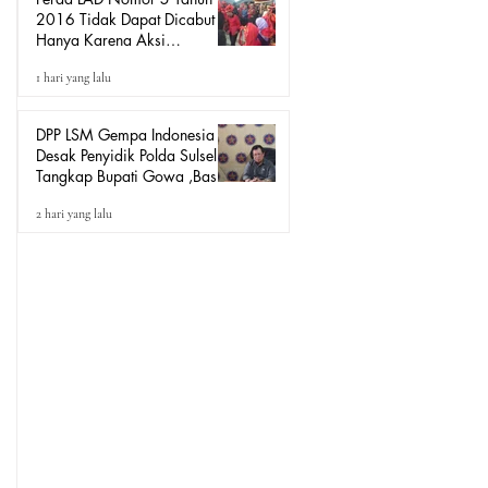
2016 Tidak Dapat Dicabut
Hanya Karena Aksi
Demonstrasi, Harus Melalui
1 hari yang lalu
Mekanisme Hukum.
DPP LSM Gempa Indonesia
Desak Penyidik Polda Sulsel
Tangkap Bupati Gowa ,Basri
Kajang, Direktur PT Urban
2 hari yang lalu
Retail Internasional Terkait
Dugaan Korupsi.