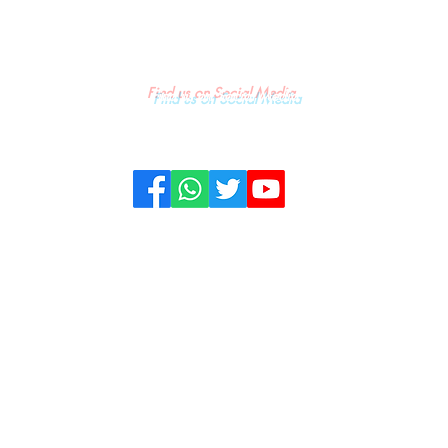
Find us on Social Media
KONTAK
PRIVACY & POLICY
PEDOMAN
© All Rights & Copywright owned by PT. Media Gempa Indonesia - 2022.