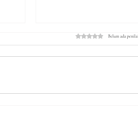
Dinilai 0 dari 5 bintang.
Belum ada penila
sia
Mahasiswa Dikeroyok OTK,
DEPERMA FEB UPRI
as
Makassar: Kampus Bukan
Tempat Premanisme!
n
owa