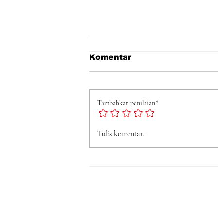
Komentar
Tambahkan penilaian*
Tulis komentar...
DPP LSM Gempa Indone
Dampingi "N" Minta
Perlindungan Hukum, At
Dugaan Rencana
Pengguguran Kandunga
Dilaporkan ke DPPPA G