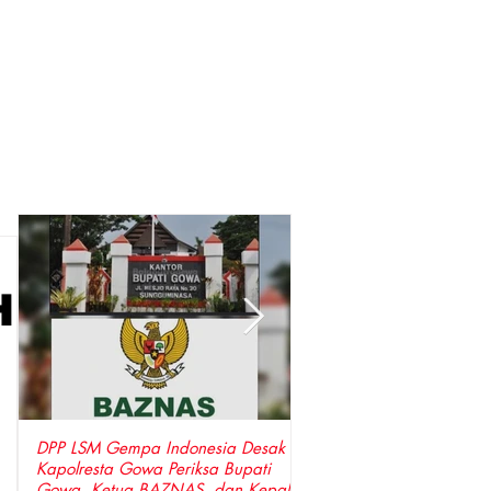
H
DPP LSM Gempa Indonesia Desak
Perda LAD Nomor 5 Tah
Kapolresta Gowa Periksa Bupati
Tidak Dapat Dicabut Hanya Karena
Gowa, Ketua BAZNAS, dan Kepala
Aksi Demonstrasi, Harus Melalui