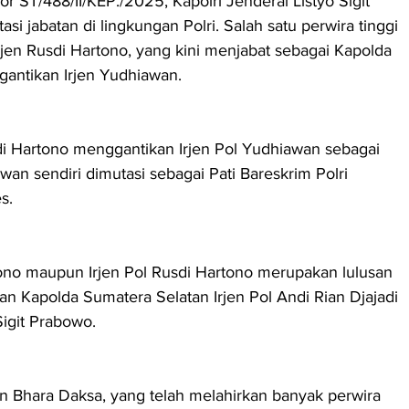
 ST/488/II/KEP./2025, Kapolri Jenderal Listyo Sigit 
i jabatan di lingkungan Polri. Salah satu perwira tinggi 
rjen Rusdi Hartono, yang kini menjabat sebagai Kapolda 
gantikan Irjen Yudhiawan.
di Hartono menggantikan Irjen Pol Yudhiawan sebagai 
awan sendiri dimutasi sebagai Pati Bareskrim Polri 
s.
ono maupun Irjen Pol Rusdi Hartono merupakan lulusan 
an Kapolda Sumatera Selatan Irjen Pol Andi Rian Djajadi 
Sigit Prabowo.
n Bhara Daksa, yang telah melahirkan banyak perwira 