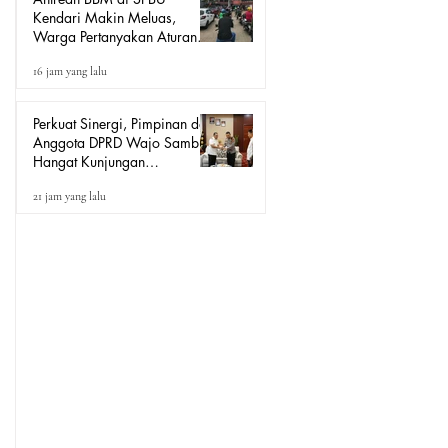
Kendari Makin Meluas,
Warga Pertanyakan Aturan
Pengisian Pertalite untuk Motor
16 jam yang lalu
“Tander”
Perkuat Sinergi, Pimpinan dan
Anggota DPRD Wajo Sambut
Hangat Kunjungan
Silaturahmi Kapolres Wajo
21 jam yang lalu
yang Baru