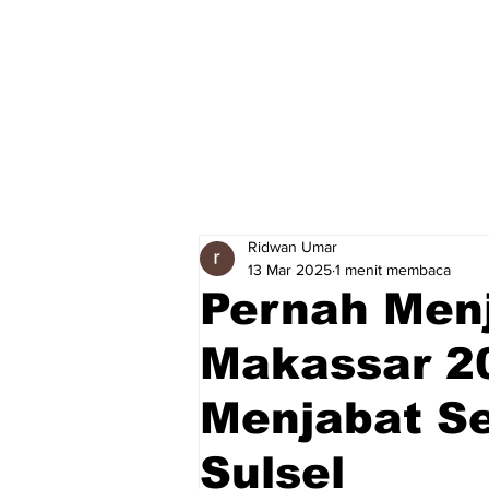
Ridwan Umar
13 Mar 2025
1 menit membaca
Pernah Men
Makassar 2
Menjabat S
Sulsel