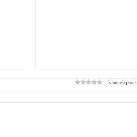
Dinilai 0 dari 5 bintang.
Belum ada penila