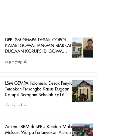
pimpinan Kejaksaan Tinggi Sulawesi Selatan
mengevaluasi sekaligus mencopot Kepala Kejaksaan
Negeri (Kajari) Kabupaten Gowa diduga tidak
menjalankan fungsi penegakan hukum secara optimal
dalam merespons berbagai dugaan tindak pidana korupsi
di Kabupaten
DPP LSM GEMPA DESAK COPOT
KAJARI GOWA: JANGAN BIARKAN
DUGAAN KORUPSI DI GOWA
HANYA DITONTON
22 jam yang lalu
LSM GEMPA Indonesia Desak Penyidik
Tetapkan Tersangka Kasus Dugaan
Korupsi Seragam Sekolah Rp16
Milyar, Yang Seret Diduga Sepasang
1 hari yang lalu
Kekasih
Antrean BBM di SPBU Kendari Makin
Meluas, Warga Pertanyakan Aturan