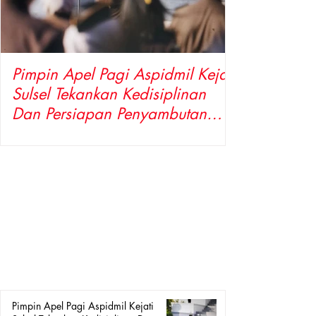
Pimpin Apel Pagi Aspidmil Kejati
Sulsel Tekankan Kedisiplinan
Dan Persiapan Penyambutan
Pimpinan Baru
Pimpin Apel Pagi Aspidmil Kejati Sulsel Tekankan
Kedisiplinan Dan Persiapan Penyambutan Pimpinan Baru
MEDIAGEMPAINDONESIA.COM. Makassar – Asisten
Pidana Militer (Aspidmil) Kejaksaan Tinggi Sulawesi
Selatan, Zulkarnain, memimpin jalannya apel pagi yang
diikuti oleh para Asisten, Koordinator, serta seluruh
pegawai di lingkungan Kejaksaan Tinggi Sulawesi Selatan,
Senin (10/8/2026). Kegiatan ini menjadi momentum
penguatan kedisiplinan dan koordinasi internal instansi.
Dalam arah
Pimpin Apel Pagi Aspidmil Kejati