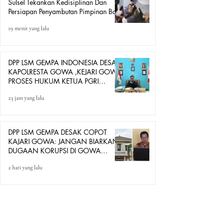
Sulsel Tekankan Kedisiplinan Dan
Persiapan Penyambutan Pimpinan Baru
19 menit yang lalu
DPP LSM GEMPA INDONESIA DESAK
KAPOLRESTA GOWA ,KEJARI GOWA
PROSES HUKUM KETUA PGRI
GOWA DAN BENDAHARA PGRI
23 jam yang lalu
DIDUGA GUNAKAN JABATAN
UNTUK BERDAGANG
DPP LSM GEMPA DESAK COPOT
KAJARI GOWA: JANGAN BIARKAN
DUGAAN KORUPSI DI GOWA
HANYA DITONTON
2 hari yang lalu