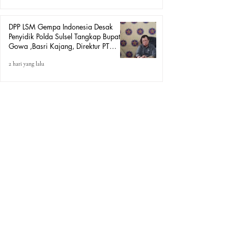
DPP LSM Gempa Indonesia Desak
Penyidik Polda Sulsel Tangkap Bupati
Gowa ,Basri Kajang, Direktur PT
Urban Retail Internasional Terkait
2 hari yang lalu
Dugaan Korupsi.