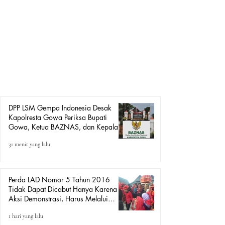
Terkait Dugaan Pungutan terhadap PNS, P3K, Pegawai
Pegawai BUMD, dan Jamaah
BUMD, dan Jamaah Haji
Haji
MEDIAGEMPAINDONESIA.COM. Gowa – Ketua DPP
LSM Gempa Indonesia, Amiruddin, S.H. Karaeng Tinggi,
mendesak Kapolresta Gowa untuk melakukan
penyelidikan dan memeriksa Bupati Gowa, Ketua
BAZNAS Kabupaten Gowa, serta Kepala Badan
Keuangan Daerah (BKD) Kabupaten Gowa terkait dugaan
pungutan yang menurutnya perlu diuj
DPP LSM Gempa Indonesia Desak
Kapolresta Gowa Periksa Bupati
Gowa, Ketua BAZNAS, dan Kepala
BKD Terkait Dugaan Pungutan
31 menit yang lalu
terhadap PNS, P3K, Pegawai BUMD,
dan Jamaah Haji
Perda LAD Nomor 5 Tahun 2016
Tidak Dapat Dicabut Hanya Karena
Aksi Demonstrasi, Harus Melalui
Mekanisme Hukum.
1 hari yang lalu