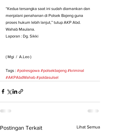
“Kedua tersangka saat ini sudah diamankan dan 
menjalani penahanan di Polsek Bajeng guna 
proses hukum lebih lanjut,” tutup AKP Abd. 
Wahab Maulana. 
Laporan : Dg. Sikki
( Mgi  /  A.Leo )
Tags : 
#polresgowa
#polsekbajeng
#kriminal
#AKPAbdWahab
#poldasulsel
Lihat Semua
Postingan Terkait