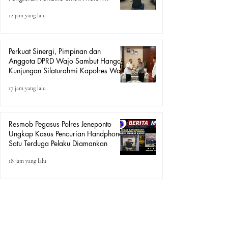
“Tander”
12 jam yang lalu
Perkuat Sinergi, Pimpinan dan
Anggota DPRD Wajo Sambut Hangat
Kunjungan Silaturahmi Kapolres Wajo
yang Baru
17 jam yang lalu
Resmob Pegasus Polres Jeneponto
Ungkap Kasus Pencurian Handphone,
Satu Terduga Pelaku Diamankan
18 jam yang lalu