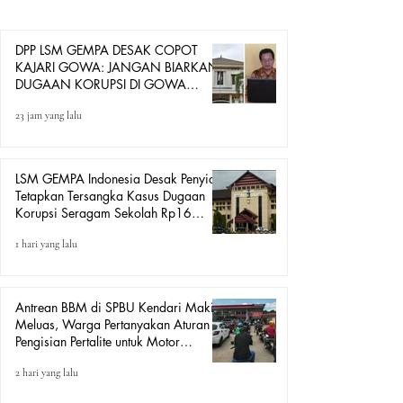
menjalankan fungsi penegakan hukum secara optimal
dalam merespons berbagai dugaan tindak pidana korupsi
di Kabupaten
DPP LSM GEMPA DESAK COPOT
KAJARI GOWA: JANGAN BIARKAN
DUGAAN KORUPSI DI GOWA
HANYA DITONTON
23 jam yang lalu
LSM GEMPA Indonesia Desak Penyidik
Tetapkan Tersangka Kasus Dugaan
Korupsi Seragam Sekolah Rp16
Milyar, Yang Seret Diduga Sepasang
1 hari yang lalu
Kekasih
Antrean BBM di SPBU Kendari Makin
Meluas, Warga Pertanyakan Aturan
Pengisian Pertalite untuk Motor
“Tander”
2 hari yang lalu