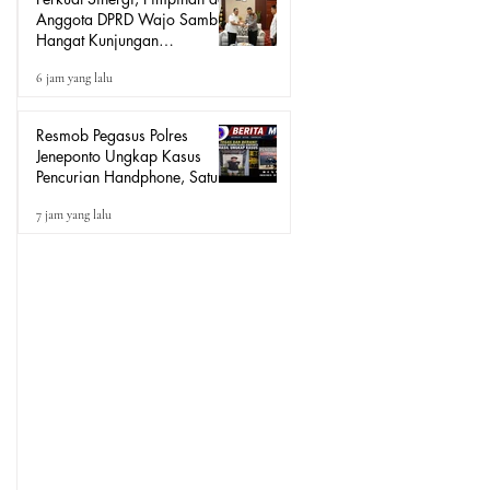
Anggota DPRD Wajo Sambut
Hangat Kunjungan
Silaturahmi Kapolres Wajo
6 jam yang lalu
yang Baru
Resmob Pegasus Polres
Jeneponto Ungkap Kasus
Pencurian Handphone, Satu
Terduga Pelaku Diamankan
7 jam yang lalu