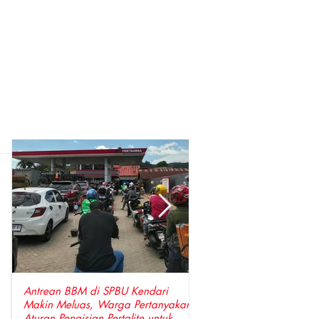
Antrean BBM di SPBU Kendari
Perkuat Sinergi, Pimpin
Makin Meluas, Warga Pertanyakan
Anggota DPRD Wajo Sa
Aturan Pengisian Pertalite untuk
Hangat Kunjungan Silat