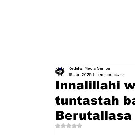
Redaksi Media Gempa
15 Jun 2025
1 menit membaca
Innalillahi w
tuntastah b
Berutallasa
Dinilai NaN dari 5 bintang.