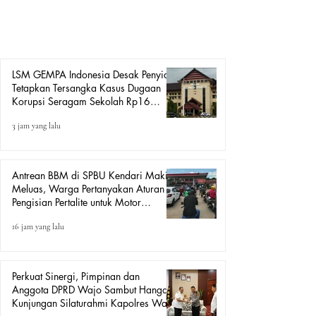
meningkatkan status perkara dugaan korupsi pengadaan
baju seragam sekolah Tahun Anggaran 2025 senilai
sekitar Rp16 miliar ke tahap penetapan tersangka apabila
alat
LSM GEMPA Indonesia Desak Penyidik
Tetapkan Tersangka Kasus Dugaan
Korupsi Seragam Sekolah Rp16
Milyar, Yang Seret Diduga Sepasang
3 jam yang lalu
Kekasih
Antrean BBM di SPBU Kendari Makin
Meluas, Warga Pertanyakan Aturan
Pengisian Pertalite untuk Motor
“Tander”
16 jam yang lalu
Perkuat Sinergi, Pimpinan dan
Anggota DPRD Wajo Sambut Hangat
Kunjungan Silaturahmi Kapolres Wajo