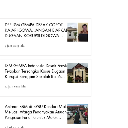
menjalankan fungsi penegakan hukum secara optimal
dalam merespons berbagai dugaan tindak pidana korupsi
di Kabupaten
DPP LSM GEMPA DESAK COPOT
KAJARI GOWA: JANGAN BIARKAN
DUGAAN KORUPSI DI GOWA
HANYA DITONTON
7 jam yang lalu
LSM GEMPA Indonesia Desak Penyidik
Tetapkan Tersangka Kasus Dugaan
Korupsi Seragam Sekolah Rp16
Milyar, Yang Seret Diduga Sepasang
12 jam yang lalu
Kekasih
Antrean BBM di SPBU Kendari Makin
Meluas, Warga Pertanyakan Aturan
Pengisian Pertalite untuk Motor
“Tander”
1 hari yang lalu