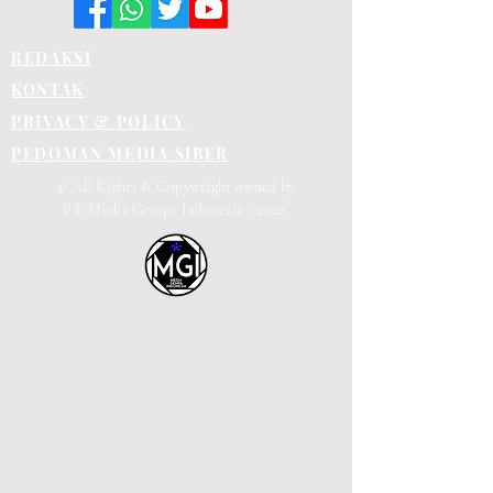
REDAKSI
KONTAK
PRIVACY & POLICY
PEDOMAN MEDIA SIBER
© All Rights & Copywright owned by
PT. Media Gempa Indonesia - 2022.