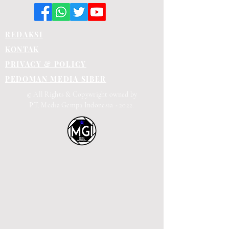
REDAKSI
KONTAK
PRIVACY & POLICY
PEDOMAN MEDIA SIBER
© All Rights & Copywright owned by
PT. Media Gempa Indonesia - 2022.