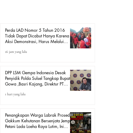
pencabutan Peraturan Daerah Kabupaten Gowa Nomor 5
Tahun 2016 tentang Lembaga Adat dan Budaya Daerah
(LAD). Amiruddin menyampai
Perda LAD Nomor 5 Tahun 2016
Tidak Dapat Dicabut Hanya Karena
Aksi Demonstrasi, Harus Melalui
Mekanisme Hukum.
16 jam yang lalu
DPP LSM Gempa Indonesia Desak
Penyidik Polda Sulsel Tangkap Bupati
Gowa ,Basri Kajang, Direktur PT
Urban Retail Internasional Terkait
1 hari yang lalu
Dugaan Korupsi.
Penangkapan Warga Labrak Prosedur:
Gakkum Kehutanan Bersenjata Jemput
Petani Lada Loeha Raya Lutim, Ini
Perintah Siapa?