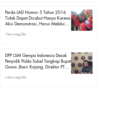
Perda LAD Nomor 5 Tahun 2016
Tidak Dapat Dicabut Hanya Karena
Aksi Demonstrasi, Harus Melalui
Mekanisme Hukum.
1 hari yang lalu
DPP LSM Gempa Indonesia Desak
Penyidik Polda Sulsel Tangkap Bupati
Gowa ,Basri Kajang, Direktur PT
Urban Retail Internasional Terkait
2 hari yang lalu
Dugaan Korupsi.