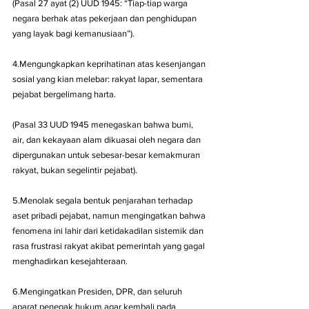
(Pasal 27 ayat (2) UUD 1945: “Tiap-tiap warga 
negara berhak atas pekerjaan dan penghidupan 
yang layak bagi kemanusiaan”).
4.Mengungkapkan keprihatinan atas kesenjangan 
sosial yang kian melebar: rakyat lapar, sementara 
pejabat bergelimang harta.
(Pasal 33 UUD 1945 menegaskan bahwa bumi, 
air, dan kekayaan alam dikuasai oleh negara dan 
dipergunakan untuk sebesar-besar kemakmuran 
rakyat, bukan segelintir pejabat).
5.Menolak segala bentuk penjarahan terhadap 
aset pribadi pejabat, namun mengingatkan bahwa 
fenomena ini lahir dari ketidakadilan sistemik dan 
rasa frustrasi rakyat akibat pemerintah yang gagal 
menghadirkan kesejahteraan.
6.Mengingatkan Presiden, DPR, dan seluruh 
aparat penegak hukum agar kembali pada 