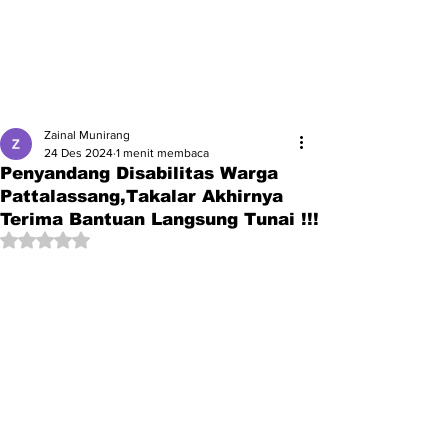
Zainal Munirang
24 Des 2024
1 menit membaca
Penyandang Disabilitas Warga
Pattalassang,Takalar Akhirnya
Terima Bantuan Langsung Tunai !!!
Dinilai NaN dari 5 bintang.