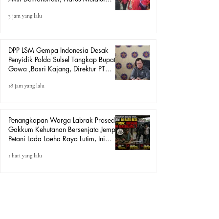
Mekanisme Hukum.
3 jam yang lalu
DPP LSM Gempa Indonesia Desak
Penyidik Polda Sulsel Tangkap Bupati
Gowa ,Basri Kajang, Direktur PT
Urban Retail Internasional Terkait
18 jam yang lalu
Dugaan Korupsi.
Penangkapan Warga Labrak Prosedur:
Gakkum Kehutanan Bersenjata Jemput
Petani Lada Loeha Raya Lutim, Ini
Perintah Siapa?
1 hari yang lalu