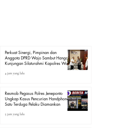
Suasana penuh keakraban dan kekeluargaan mewarnai
ruang kerja Ketua DPRD Kabupaten Wajo saat menerima
kunjungan silaturahmi Kapolres Wajo yang baru, AKBP
Douglas Mahendrajaya, Kamis (6/8/2026). Pertemuan
yang berlangsung santai namun sarat makna itu menjadi
momentum memperkuat sinergi antara kedua lembaga.
Kapolres Wajo AKBP Douglas Mahend
Perkuat Sinergi, Pimpinan dan
Anggota DPRD Wajo Sambut Hangat
Kunjungan Silaturahmi Kapolres Wajo
yang Baru
4 jam yang lalu
Resmob Pegasus Polres Jeneponto
Ungkap Kasus Pencurian Handphone,
Satu Terduga Pelaku Diamankan
5 jam yang lalu