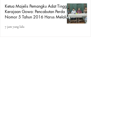
Ketua Majelis Pemangku Adat Tinggi
Kerajaan Gowa: Pencabutan Perda
Nomor 5 Tahun 2016 Harus Melalui
Mekanisme Peraturan Perundang-
7 jam yang lalu
undangan, Bukan Aksi Demo.