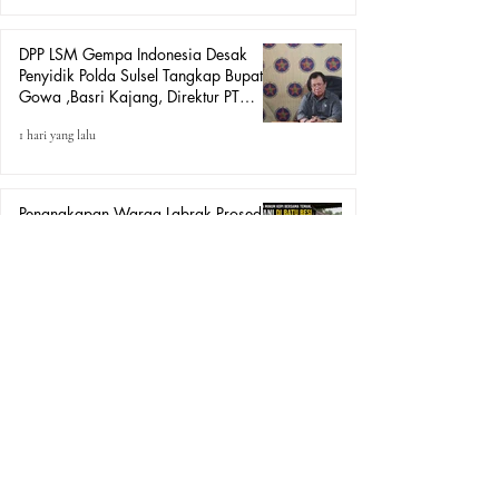
DPP LSM Gempa Indonesia Desak
Penyidik Polda Sulsel Tangkap Bupati
Gowa ,Basri Kajang, Direktur PT
Urban Retail Internasional Terkait
1 hari yang lalu
Dugaan Korupsi.
Penangkapan Warga Labrak Prosedur:
Gakkum Kehutanan Bersenjata Jemput
Petani Lada Loeha Raya Lutim, Ini
Perintah Siapa?
2 hari yang lalu