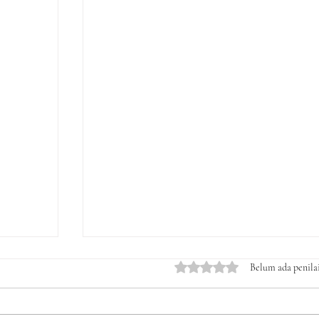
Dinilai 0 dari 5 bintang.
Belum ada penila