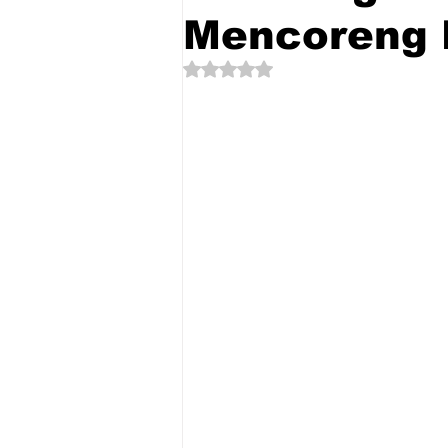
Mencoreng 
Dinilai NaN dari 5 bintang.