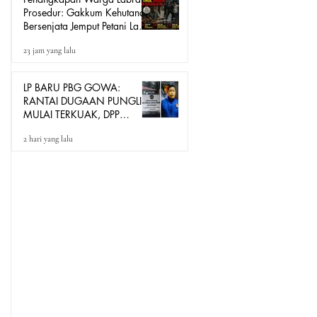
Prosedur: Gakkum Kehutanan
Bersenjata Jemput Petani Lada
Loeha Raya Lutim, Ini Perintah
23 jam yang lalu
Siapa?
LP BARU PBG GOWA:
RANTAI DUGAAN PUNGLI
MULAI TERKUAK, DPP
GEMPA INDONESIA DESAK
2 hari yang lalu
POLRESTA BONGKAR
SEMUA PIHAK!