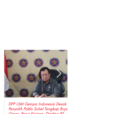
DPP LSM Gempa Indonesia Desak
Penangkapan Warga La
Penyidik Polda Sulsel Tangkap Bupati
Prosedur: Gakkum Kehu
Gowa ,Basri Kajang, Direktur PT
Bersenjata Jemput Petan