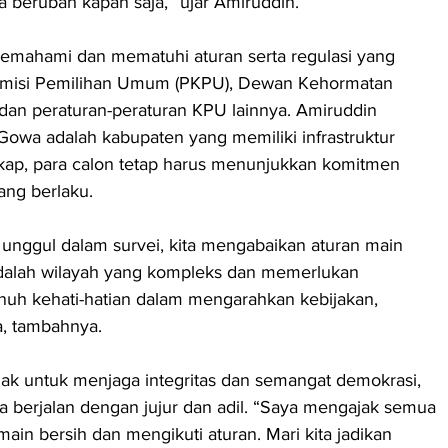
a berubah kapan saja,” ujar Amiruddin.
memahami dan mematuhi aturan serta regulasi yang 
Komisi Pemilihan Umum (PKPU), Dewan Kehormatan 
dan peraturan-peraturan KPU lainnya. Amiruddin 
a adalah kabupaten yang memiliki infrastruktur 
ap, para calon tetap harus menunjukkan komitmen 
ang berlaku.
unggul dalam survei, kita mengabaikan aturan main 
adalah wilayah yang kompleks dan memerlukan 
nuh kehati-hatian dalam mengarahkan kebijakan, 
a, tambahnya.
k untuk menjaga integritas dan semangat demokrasi, 
a berjalan dengan jujur dan adil. “Saya mengajak semua 
ain bersih dan mengikuti aturan. Mari kita jadikan 