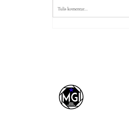
Tulis komentar...
Perda LAD Nomor 5 Tah
2016 Tidak Dapat Dicab
Hanya Karena Aksi
Demonstrasi, Harus Mela
Mekanisme Hukum.