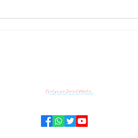
un
DPP LSM Gempa Indonesia
ut
Desak Penyidik Polda Sulsel
Tangkap Bupati Gowa ,Basri
lui
Kajang, Direktur PT Urban
Retail Internasional Terkait
Dugaan Korupsi.
Find us on Social Media