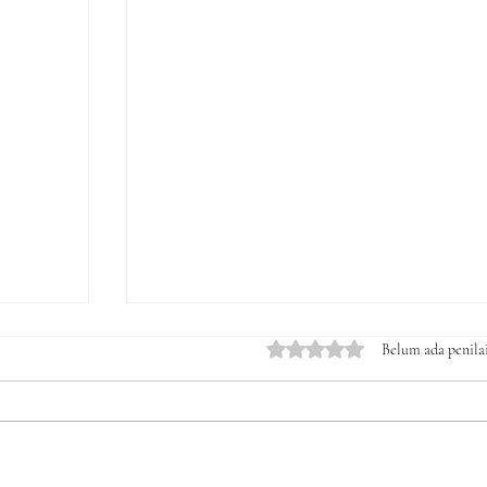
Dinilai 0 dari 5 bintang.
Belum ada penila