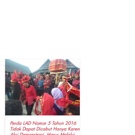
Perda LAD Nomor 5 Tahun 2016
DPP LSM Gempa Indones
Tidak Dapat Dicabut Hanya Karena
Penyidik Polda Sulsel Tangkap Bupati
Aksi Demonstrasi, Harus Melalui
Gowa ,Basri Kajang, Dir