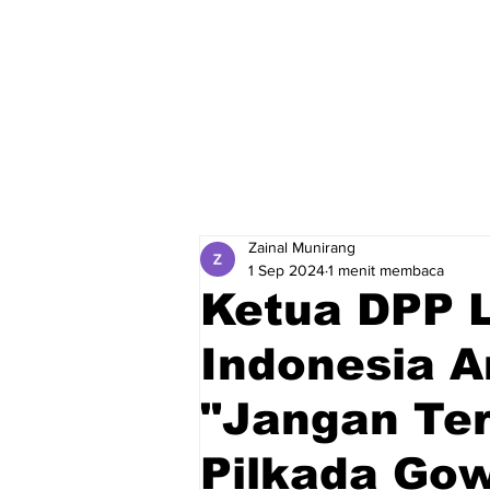
Zainal Munirang
1 Sep 2024
1 menit membaca
Ketua DPP 
Indonesia A
"Jangan Ter
Pilkada Go