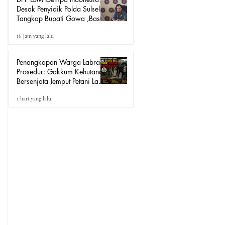
Desak Penyidik Polda Sulsel
Tangkap Bupati Gowa ,Basri
Kajang, Direktur PT Urban
16 jam yang lalu
Retail Internasional Terkait
Dugaan Korupsi.
Penangkapan Warga Labrak
Prosedur: Gakkum Kehutanan
Bersenjata Jemput Petani Lada
Loeha Raya Lutim, Ini Perintah
1 hari yang lalu
Siapa?