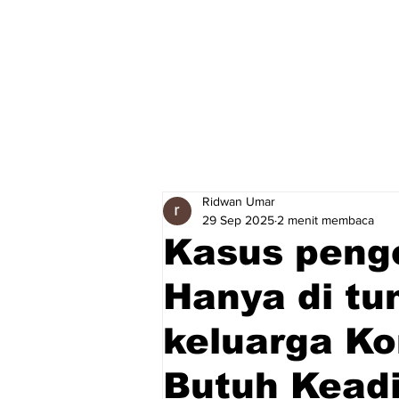
Ridwan Umar
29 Sep 2025
2 menit membaca
Kasus peng
Hanya di tun
keluarga K
Butuh Keadi