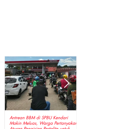
Antrean BBM di SPBU Kendari
Perkuat Sinergi, Pimpin
Makin Meluas, Warga Pertanyakan
Anggota DPRD Wajo Sa
Aturan Pengisian Pertalite untuk
Hangat Kunjungan Silat