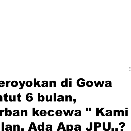
eroyokan di Gowa
tut 6 bulan,
orban kecewa " Kami
lan, Ada Apa JPU..?