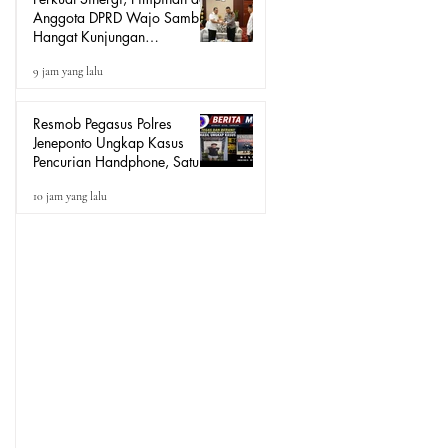
Anggota DPRD Wajo Sambut
Hangat Kunjungan
Silaturahmi Kapolres Wajo
9 jam yang lalu
yang Baru
Resmob Pegasus Polres
Jeneponto Ungkap Kasus
Pencurian Handphone, Satu
Terduga Pelaku Diamankan
10 jam yang lalu