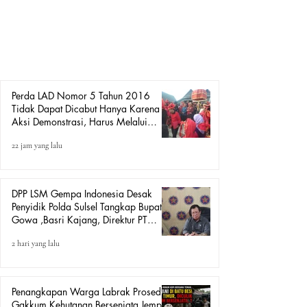
SH Karaeng Tinggi, menanggapi aksi demonstrasi yang
dilakukan oleh pihak Lembaga Adat Kerajaan Gowa di
depan Kantor DPRD Kabupaten Gowa yang menuntut
pencabutan Peraturan Daerah Kabupaten Gowa Nomor 5
Tahun 2016 tentang Lembaga Adat dan Budaya Daerah
(LAD). Amiruddin menyampai
Perda LAD Nomor 5 Tahun 2016
Tidak Dapat Dicabut Hanya Karena
Aksi Demonstrasi, Harus Melalui
Mekanisme Hukum.
22 jam yang lalu
DPP LSM Gempa Indonesia Desak
Penyidik Polda Sulsel Tangkap Bupati
Gowa ,Basri Kajang, Direktur PT
Urban Retail Internasional Terkait
2 hari yang lalu
Dugaan Korupsi.
Penangkapan Warga Labrak Prosedur:
Gakkum Kehutanan Bersenjata Jemput