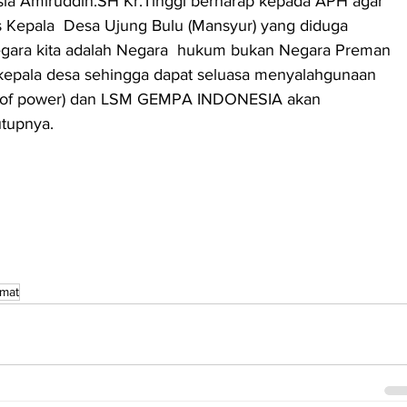
a Amiruddin.SH Kr.Tinggi berharap kepada APH agar 
Kepala  Desa Ujung Bulu (Mansyur) yang diduga 
gara kita adalah Negara  hukum bukan Negara Preman 
kepala desa sehingga dapat seluasa menyalahgunaan  
e of power) dan LSM GEMPA INDONESIA akan 
utupnya.
mat