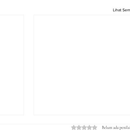
Lihat Se
Dinilai 0 dari 5 bintang.
Belum ada penila