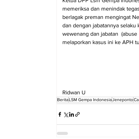
Ketua DPP Lsm Gempa Indonesi
memeriksa dan menindak tegas 
berlagak preman mengingat Ne
dan dengan jabatannya selaku 
wewenang dan jabatan  (abus
melaporkan kasus ini ke APH t
Ridwan U 
Berita
LSM Gempa Indonesia
Jeneponto
Ca