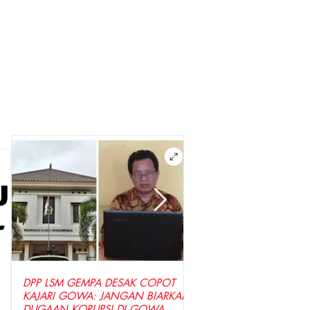
J
r
DPP LSM GEMPA DESAK COPOT
LSM GEMPA Indonesia D
KAJARI GOWA: JANGAN BIARKAN
Penyidik Tetapkan Tersa
DUGAAN KORUPSI DI GOWA
Dugaan Korupsi Seraga