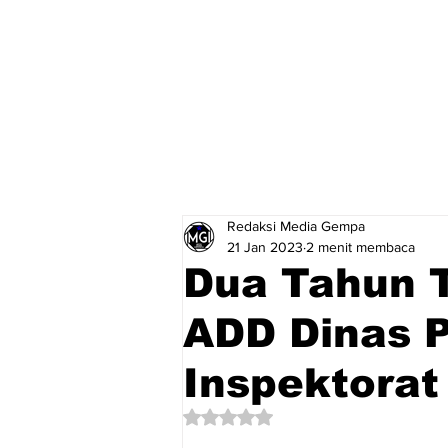
Redaksi Media Gempa
21 Jan 2023
2 menit membaca
Dua Tahun 
ADD Dinas 
Inspektorat
Dinilai NaN dari 5 bintang.