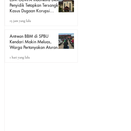
Penyidik Tetapkan Tersangka
Kasus Dugaan Korupsi
Seragam Sekolah Rp16
15 jam yang lalu
Milyar, Yang Seret Diduga
Sepasang Kekasih
Antrean BBM di SPBU
Kendari Makin Meluas,
Warga Pertanyakan Aturan
Pengisian Pertalite untuk Motor
1 hari yang lalu
“Tander”