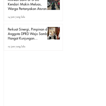
Kendari Makin Meluas,
Warga Pertanyakan Aturan
Pengisian Pertalite untuk Motor
14 jam yang lalu
“Tander”
Perkuat Sinergi, Pimpinan dan
Anggota DPRD Wajo Sambut
Hangat Kunjungan
Silaturahmi Kapolres Wajo
19 jam yang lalu
yang Baru