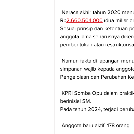
 Neraca akhir tahun 2020 menunjukkan total simpanan anggota mencapai 
Rp
2.660.504.000
 (dua miliar 
Sesuai prinsip dan ketentuan 
anggota lama seharusnya dikem
pembentukan atau restrukturis
 Namun fakta di lapangan menunjukkan tidak ada pengembalian simpanan pokok dan 
simpanan wajib kepada anggota
Pengelolaan dan Perubahan K
 KPRI Somba Opu dalam praktiknya dikelola oleh Wakil Ketua KPRI Somba Opu, 
berinisial SM.
Pada tahun 2024, terjadi peru
 Anggota baru aktif: 178 orang