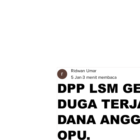
Ridwan Umar
5 Jan
3 menit membaca
DPP LSM G
DUGA TERJ
DANA ANGG
OPU.