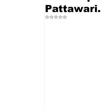
Pattawari.
Dinilai NaN dari 5 bintang.