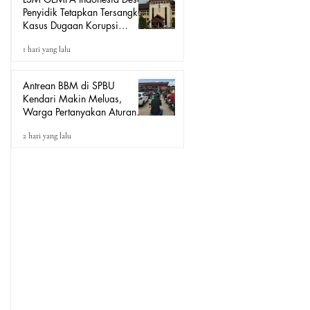
Penyidik Tetapkan Tersangka
Kasus Dugaan Korupsi
Seragam Sekolah Rp16
1 hari yang lalu
Milyar, Yang Seret Diduga
Sepasang Kekasih
Antrean BBM di SPBU
Kendari Makin Meluas,
Warga Pertanyakan Aturan
Pengisian Pertalite untuk Motor
2 hari yang lalu
“Tander”