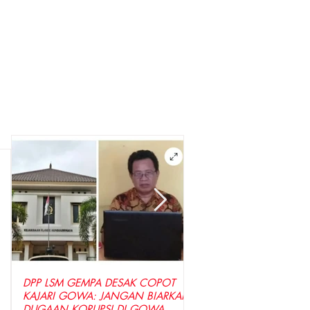
DPP LSM GEMPA DESAK COPOT
LSM GEMPA Indonesia D
KAJARI GOWA: JANGAN BIARKAN
Penyidik Tetapkan Tersa
DUGAAN KORUPSI DI GOWA
Dugaan Korupsi Seraga