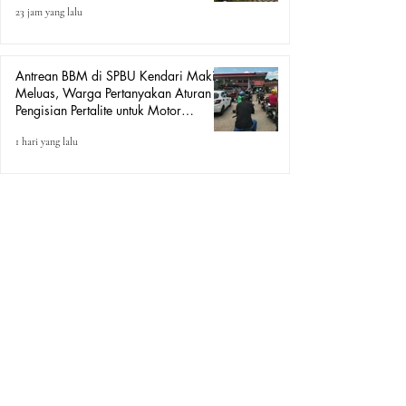
23 jam yang lalu
Kekasih
Antrean BBM di SPBU Kendari Makin
Meluas, Warga Pertanyakan Aturan
Pengisian Pertalite untuk Motor
“Tander”
1 hari yang lalu