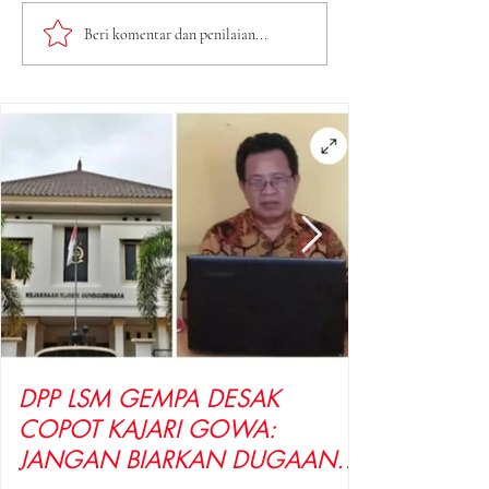
LSM GEMPA
Antrean BBM 
Beri komentar dan penilaian...
Indonesia Desak
SPBU Kendar
Penyidik Tetapkan
Meluas, Warg
Tersangka Kasus
Pertanyakan 
Dugaan Korupsi
Pengisian Per
Seragam Sekolah
untuk Motor 
Rp16 Milyar, Yang
Seret Diduga
Sepasang Kekasih
DPP LSM GEMPA DESAK
COPOT KAJARI GOWA:
JANGAN BIARKAN DUGAAN