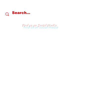
Find us on Social Media
REDAKSI
KONTAK
PRIVACY & POLICY
PEDOMAN MEDIA SIBER
© All Rights & Copywright owned by
PT. Media Gempa Indonesia - 2022.