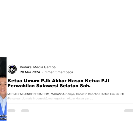
Redaksi Media Gempa
28 Mei 2024
1 menit membaca
Ketua Umum PJI: Akbar Hasan Ketua PJI
Perwakilan Sulawesi Selatan Sah.
MEDIAGEMPAINDONESIA.COM, MAKASSAR -Saya, Hartanto Boechori, Ketua Umum PJI
(Persatuan Jurnalis Indonesia), menegaskan, Akbar Hasan yang...