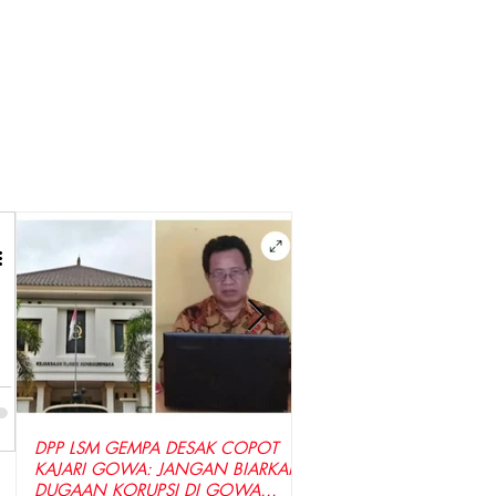
DPP LSM GEMPA DESAK COPOT
LSM GEMPA Indonesia D
KAJARI GOWA: JANGAN BIARKAN
Penyidik Tetapkan Tersa
DUGAAN KORUPSI DI GOWA
Dugaan Korupsi Seragam