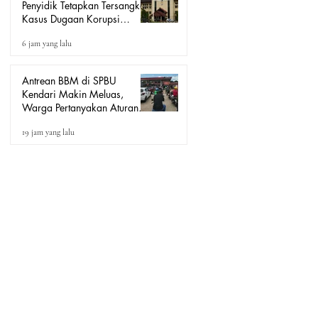
Penyidik Tetapkan Tersangka
Kasus Dugaan Korupsi
Seragam Sekolah Rp16
6 jam yang lalu
Milyar, Yang Seret Diduga
Sepasang Kekasih
Antrean BBM di SPBU
Kendari Makin Meluas,
Warga Pertanyakan Aturan
Pengisian Pertalite untuk Motor
19 jam yang lalu
“Tander”