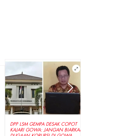
,
DPP LSM GEMPA DESAK COPOT
LSM GEMPA Indonesia D
KAJARI GOWA: JANGAN BIARKAN
Penyidik Tetapkan Tersa
DUGAAN KORUPSI DI GOWA
Dugaan Korupsi Seraga