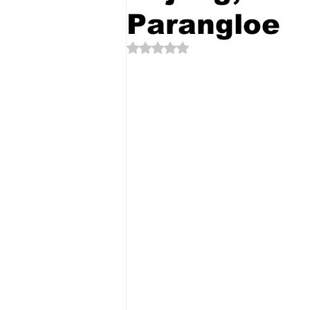
Parangloe
Dinilai NaN dari 5 bintang.