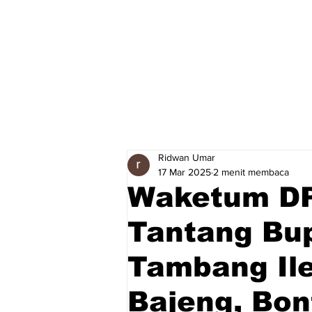
Ridwan Umar
17 Mar 2025
2 menit membaca
Waketum DP
Tantang Bu
Tambang Ile
Bajeng, Bo