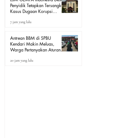
Penyidik Tetapkan Tersangka
Kasus Dugaan Korupsi
Seragam Sekolah Rp16
7 jam yang lalu
Milyar, Yang Seret Diduga
Sepasang Kekasih
Antrean BBM di SPBU
Kendari Makin Meluas,
Warga Pertanyakan Aturan
Pengisian Pertalite untuk Motor
20 jam yang lalu
“Tander”